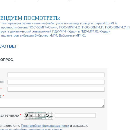
ЕНДУЕМ ПОСМОТРЕТЬ:
 температуры размягчения нефтебитумов по методу кольца и шара ИКШ-МГ4
 прочности бетона ПОС-50МГ4«Скол», ПОС-50МГ4.О, ПОС-50МГ4.П, ПОС-50МГ4.У, 
грунта динамический электронный ПДУ-МГ4 «Удар» и ПДУ-МГ4.01 «Удар»
 параметров вибрации Вибротест-МГ4, Вибротест-МГ4.01
С-ОТВЕТ
ВОПРОС
он
*
с
*
едите число
*
знакомлен с
и выражаю
Политикой конфиденциальности
ласие на обработку персональных данных