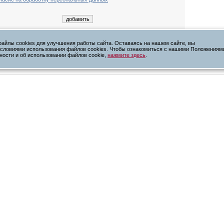
айлы cookies для улучшения работы сайта. Оставаясь на нашем сайте, вы
условиями использования файлов cookies. Чтобы ознакомиться с нашими Положениям
ности и об использовании файлов cookie,
нажмите здесь
.
тной связи на сайте stroypribor-msk.ru Вы принимаете условия
политики кон
.
персональных данных
Цены
Наши клиенты
Статьи
я
Контакты
Награды и лицензии
Отправить заявку
Новости
Сертификаты
Доставка