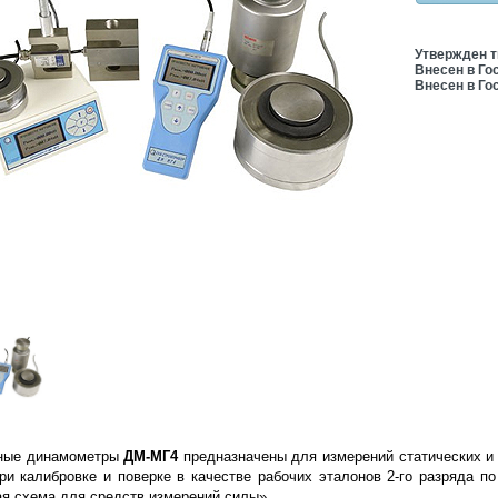
Утвержден т
Внесен в Го
Внесен в Го
ные динамометры
ДМ-МГ4
предназначены для измерений статических и
ри калибровке и поверке в качестве рабочих эталонов 2-го разряда п
я схема для средств измерений силы».