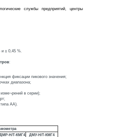
логические службы предприятий, центры
 и ± 0,45 %.
тров
:
ункция фиксации пикового значения;
очках диапазона;
изме¬рений в серии);
рт;
 типа АА).
амометра
ДМР-Н/Т-КМГ4
ДМУ-Н/Т-КМГ4