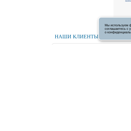
Мы используем ф
соглашаетесь с 
Назад
о конфиденциаль
НАШИ КЛИЕНТЫ
Отправляя свои данные в любой форме обра
О нас
Продукци
Акции
Создание сайта
Perfect Design
Inlab Smart Web Builder