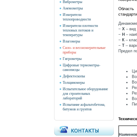
Виброметры
Анемометры
Область 
стандарти
Измерители
теплопроводности
Динамоме
Измерители плотности
−
Х
– вид 
тепловых потоков и
−
Н
– наи
температуры
−
К
– клас
Влагомеры
−
Т
– вари
Сило- и весоизмерительные
Предел по
приборы
Гигрометры
Цифровые термометры-
самописцы
Циф
Дефектоскопы
Воз
Воз
Толщиномеры
Реж
Испытательное оборудование
Реж
для строительных
лабораторий
Воз
Пит
Испытание асфальтобетона,
битумов и грунтов
Техническ
Наименов