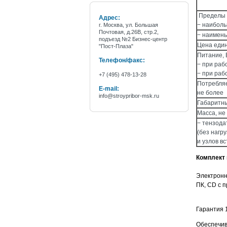
Пределы 
Адрес:
− наибол
г. Москва, ул. Большая
Почтовая, д.26В, стр.2,
− наимен
подъезд №2 Бизнес-центр
Цена еди
"Пост-Плаза"
Питание, 
Телефон/факс:
− при раб
− при раб
+7 (495) 478-13-28
Потребляе
E-mail:
не более
info@stroypribor-msk.ru
Габаритны
Масса, не 
− тензода
(без нагр
и узлов вс
Комплект 
Электронн
ПК, CD с 
Гарантия 
Обеспечив