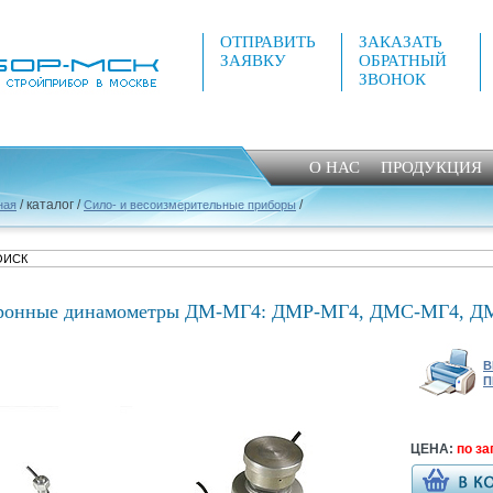
ОТПРАВИТЬ
ЗАКАЗАТЬ
ЗАЯВКУ
ОБРАТНЫЙ
ЗВОНОК
О НАС
ПРОДУКЦИЯ
/ каталог /
/
ная
Сило- и весоизмерительные приборы
ронные динамометры ДМ-МГ4: ДМР-МГ4, ДМС-МГ4, 
В
П
ЦЕНА:
по за