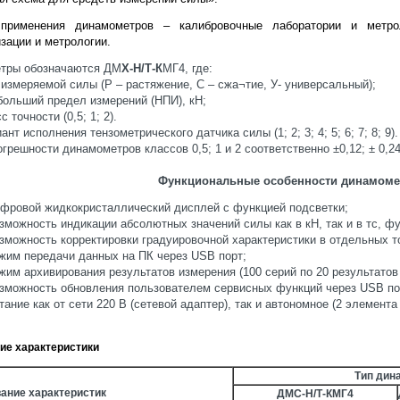
применения динамометров – калибровочные лаборатории и метро
зации и метрологии.
тры обозначаются ДМ
Х-Н/Т-К
МГ4, где:
измеряемой силы (Р – растяжение, C – сжа¬тие, У- универсальный);
больший предел измерений (НПИ), кН;
с точности (0,5; 1; 2).
ант исполнения тензометрического датчика силы (1; 2; 3; 4; 5; 6; 7; 8; 9).
грешности динамометров классов 0,5; 1 и 2 соответственно ±0,12; ± 0,24
Функциональные особенности динамоме
ровой жидкокристаллический дисплей с функцией подсветки;
можность индикации абсолютных значений силы как в кН, так и в тс, ф
можность корректировки градуировочной характеристики в отдельных т
им передачи данных на ПК через USB порт;
им архивирования результатов измерения (100 серий по 20 результатов 
можность обновления пользователем сервисных функций через USB по
ание как от сети 220 В (сетевой адаптер), так и автономное (2 элемента
ие характеристики
Тип дин
ание характеристик
ДМС-Н/Т-КМГ4