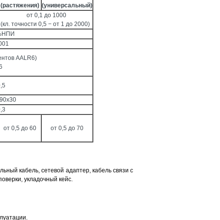
(растяжения)
(универсальный)
от 0,1 до 1000
(кл. точности 0,5 − от 1 до 2000)
 %НПИ
001
ментов AALR6)
6
,5
90х30
,3
от 0,5 до 60
от 0,5 до 70
ьный кабель, сетевой адаптер, кабель связи с
поверки, укладочный кейс.
плуатации.