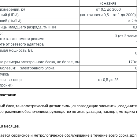
(сжатия)
измерений, кН:
от 0,1 до 2000
ьший (НПИ)
(кл. точности 0,5 − от 1 до 2000)
ьший (НмПИ)
≥ 2
ницы младшего разряда, % НПИ
0,
В:
3 (от 2 эле
оте в автономном режиме
оте от сетевого адаптера
мая мощность, Вт,
0
е размеры электронного блока, не более, мм
170х
более, кг: − электронного блока
0
тчика
узочных опор
от 0,5 до 25
тройки)
поставки
ый блок, тензометрический датчик силы, силовводящие элементы, соединител
программным обеспечением, руководство по эксплуатации, паспорт, методика 
18 месяцев.
ается сервисное и метрологическое обслуживание в течение всего срока экс